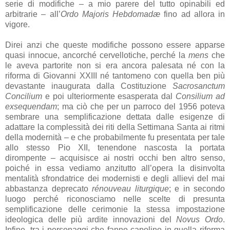
serie di modifiche – a mio parere del tutto opinabili ed
arbitrarie – all’
Ordo Majoris Hebdomadæ
fino ad allora in
vigore.
Direi anzi che queste modifiche possono essere apparse
quasi innocue, ancorché cervellotiche, perché la
mens
che
le aveva partorite non si era ancora palesata né con la
riforma di Giovanni XXIII né tantomeno con quella ben più
devastante inaugurata dalla Costituzione
Sacrosanctum
Concilium
e poi ulteriormente esasperata dal
Consilium ad
exsequendam
; ma ciò che per un parroco del 1956 poteva
sembrare una semplificazione dettata dalle esigenze di
adattare la complessità dei riti della Settimana Santa ai ritmi
della modernità – e che probabilmente fu presentata per tale
allo stesso Pio XII, tenendone nascosta la portata
dirompente – acquisisce ai nostri occhi ben altro senso,
poiché in essa vediamo anzitutto all’opera la disinvolta
mentalità sfrondatrice dei modernisti e degli allievi del mai
abbastanza deprecato
rénouveau liturgique
; e in secondo
luogo perché riconosciamo nelle scelte di presunta
semplificazione delle cerimonie la stessa impostazione
ideologica delle più ardite innovazioni del
Novus Ordo
.
Infine, tra i personaggi che fanno capolino in quella riforma