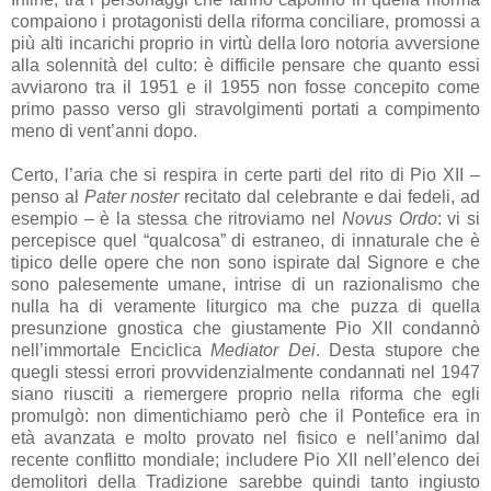
compaiono i protagonisti della riforma conciliare, promossi a
più alti incarichi proprio in virtù della loro notoria avversione
alla solennità del culto: è difficile pensare che quanto essi
avviarono tra il 1951 e il 1955 non fosse concepito come
primo passo verso gli stravolgimenti portati a compimento
meno di vent’anni dopo.
Certo, l’aria che si respira in certe parti del rito di Pio XII –
penso al
Pater noster
recitato dal celebrante e dai fedeli, ad
esempio – è la stessa che ritroviamo nel
Novus Ordo
: vi si
percepisce quel “qualcosa” di estraneo, di innaturale che è
tipico delle opere che non sono ispirate dal Signore e che
sono palesemente umane, intrise di un razionalismo che
nulla ha di veramente liturgico ma che puzza di quella
presunzione gnostica che giustamente Pio XII condannò
nell’immortale Enciclica
Mediator Dei
. Desta stupore che
quegli stessi errori provvidenzialmente condannati nel 1947
siano riusciti a riemergere proprio nella riforma che egli
promulgò: non dimentichiamo però che il Pontefice era in
età avanzata e molto provato nel fisico e nell’animo dal
recente conflitto mondiale; includere Pio XII nell’elenco dei
demolitori della Tradizione sarebbe quindi tanto ingiusto