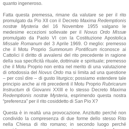
quanto ingeneroso.
Fatta questa premessa, rimane da valutare se per il rito
promulgato da Pio XII con il Decreto
Maxima Redemptionis
nostræ Mysteria
del 16 Novembre 1955 valgano le
medesime eccezioni sollevate per il
Novus Ordo Missæ
promulgato da Paolo VI con la Costituzione Apostolica
Missale Romanum
del 3 Aprile 1969. O meglio: premesso
che il Motu Proprio
Summorum Pontificum
riconosce ai
Cattolici il diritto di avvalersi del rito precedente in ragione
della sua specificità rituale, dottrinale e spirituale; premesso
che il Motu Proprio non entra nel merito di una valutazione
di ortodossia del
Novus Ordo
ma si limita ad una questione
– per così dire – di gusto liturgico; possiamo estendere tale
principio anche ai riti precedenti il Motu Proprio
Rubricarum
Instructum
di Giovanni XXIII e lo stesso Decreto
Maxima
Redemptionis nostræ Mysteria
, esprimendo questa nostra
“preferenza” per il rito cosiddetto di San Pio X?
Questa è in realtà una provocazione. Anzitutto perché non
condivido la compresenza di due forme dello stesso Rito
nella Chiesa di rito romano; in secondo luogo perché