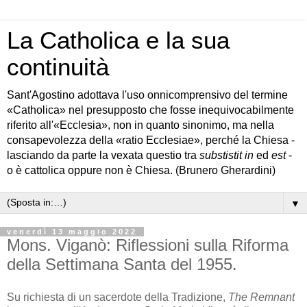
La Catholica e la sua
continuità
Sant'Agostino adottava l'uso onnicomprensivo del termine
«Catholica» nel presupposto che fosse inequivocabilmente
riferito all'«Ecclesia», non in quanto sinonimo, ma nella
consapevolezza della «ratio Ecclesiae», perché la Chiesa -
lasciando da parte la vexata questio tra
substistit in
ed
est
-
o è cattolica oppure non è Chiesa. (Brunero Gherardini)
▼
venerdì 13 maggio 2022
Mons. Viganò: Riflessioni sulla Riforma
della Settimana Santa del 1955.
Su richiesta di un sacerdote della Tradizione,
The Remnant