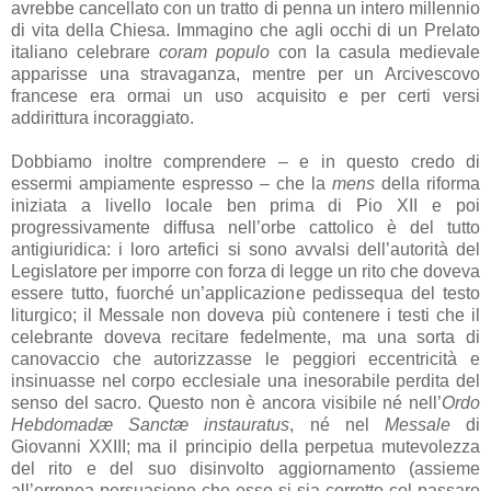
avrebbe cancellato con un tratto di penna un intero millennio
di vita della Chiesa. Immagino che agli occhi di un Prelato
italiano celebrare
coram populo
con la casula medievale
apparisse una stravaganza, mentre per un Arcivescovo
francese era ormai un uso acquisito e per certi versi
addirittura incoraggiato.
Dobbiamo inoltre comprendere – e in questo credo di
essermi ampiamente espresso – che la
mens
della riforma
iniziata a livello locale ben prima di Pio XII e poi
progressivamente diffusa nell’orbe cattolico è del tutto
antigiuridica: i loro artefici si sono avvalsi dell’autorità del
Legislatore per imporre con forza di legge un rito che doveva
essere tutto, fuorché un’applicazione pedissequa del testo
liturgico; il Messale non doveva più contenere i testi che il
celebrante doveva recitare fedelmente, ma una sorta di
canovaccio che autorizzasse le peggiori eccentricità e
insinuasse nel corpo ecclesiale una inesorabile perdita del
senso del sacro. Questo non è ancora visibile né nell’
Ordo
Hebdomadæ Sanctæ instauratus
, né nel
Messale
di
Giovanni XXIII; ma il principio della perpetua mutevolezza
del rito e del suo disinvolto aggiornamento (assieme
all’erronea persuasione che esso si sia corrotto col passare