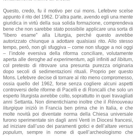
Questo, credo, fu il motivo per cui mons. Lefebvre scelse
appunto il rito del 1962. D’altra parte, avendo egli una mente
giuridica in virtù della sua solida formazione, comprendeva
bene che non sarebbe stato possibile applicare una sorta di
“libero esame” alla Liturgia, perché questo avrebbe
autorizzato chiunque a adottare qualsiasi rito. Allo stesso
tempo, però, non gli sfuggiva – come non sfugge a noi oggi
– l’indole eversiva della riforma conciliare, volutamente
aperta alle deroghe
ad experimentum
, agli infiniti
ad libitum
,
col pretesto di ritrovare una presunta purezza originaria
dopo secoli di sedimentazioni rituali. Proprio per questo
Mons. Lefebvre decise di tornare al rito meno compromesso,
ossia quello del 1962, forse senza cogliere alcuni aspetti
controversi delle riforme di Pacelli e di Roncalli che solo un
esperto liturgista avrebbe colto, soprattutto in quei travagliati
anni Settanta. Non dimentichiamo inoltre che il
Rénouveau
liturgique
iniziò in Francia ben prima che in Italia, e che
molte novità poi diventate norma della Chiesa universale
furono sperimentate sin dagli anni Venti in Diocesi francesi,
ad iniziare dall’uso dei paramenti gotici e dell’altare
versus
populum
, sempre in nome di quell’archeologismo che