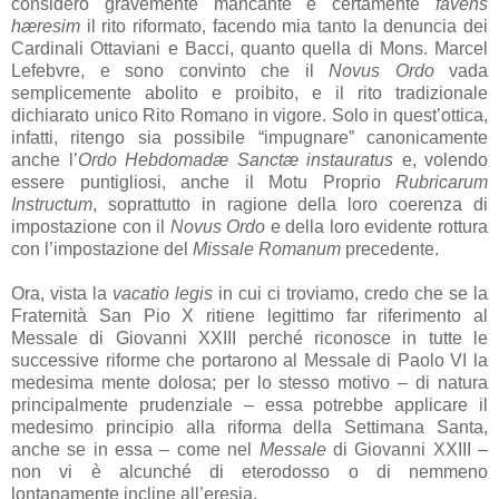
considero gravemente mancante e certamente
favens
hæresim
il rito riformato, facendo mia tanto la denuncia dei
Cardinali Ottaviani e Bacci, quanto quella di Mons. Marcel
Lefebvre, e sono convinto che il
Novus Ordo
vada
semplicemente abolito e proibito, e il rito tradizionale
dichiarato unico Rito Romano in vigore. Solo in quest’ottica,
infatti, ritengo sia possibile “impugnare” canonicamente
anche l’
Ordo Hebdomadæ Sanctæ instauratus
e, volendo
essere puntigliosi, anche il Motu Proprio
Rubricarum
Instructum
, soprattutto in ragione della loro coerenza di
impostazione con il
Novus Ordo
e della loro evidente rottura
con l’impostazione del
Missale Romanum
precedente.
Ora, vista la
vacatio legis
in cui ci troviamo, credo che se la
Fraternità San Pio X ritiene legittimo far riferimento al
Messale di Giovanni XXIII perché riconosce in tutte le
successive riforme che portarono al Messale di Paolo VI la
medesima mente dolosa; per lo stesso motivo – di natura
principalmente prudenziale – essa potrebbe applicare il
medesimo principio alla riforma della Settimana Santa,
anche se in essa – come nel
Messale
di Giovanni XXIII –
non vi è alcunché di eterodosso o di nemmeno
lontanamente incline all’eresia.