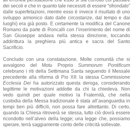
dei secoli e che in quanto tale necessiti di essere “sfrondato”
dalle superfetazioni, mentre esso è invece il risultato di uno
sviluppo armonico dato dalle circostanze, dal tempo e dai
luoghi) era già posto. E certamente la modifica del Canone
Romano da parte di Roncalli con l’inserimento del nome di
San Giuseppe andava nella stessa direzione, toccando
addirittura la preghiera più antica e sacra del Santo
Sacrificio.
Concludo con una constatazione. Molte comunità che si
avvalgono del Motu Proprio
Summorum Pontificum
celebrano i riti della Settimana Santa seguendo il Messale
precedente alla riforma di Pio XII: la stessa Commissione
Ecclesia Dei
ha autorizzato questa deroga, considerando
legittime le motivazioni addotte da chi la chiedeva. Non
vedo quindi per quale motivo la Fraternità, che nella
custodia della Messa tradizionale è stata all’avanguardia in
tempi ben più difficili, non possa fare altrettanto. Di certo,
quando la Chiesa ritroverà se stessa, tutto ciò dovrà essere
ricondotto nell’alveo della legge; una legge che, possiamo
sperare, terrà saggiamente conto delle criticità sollevate.