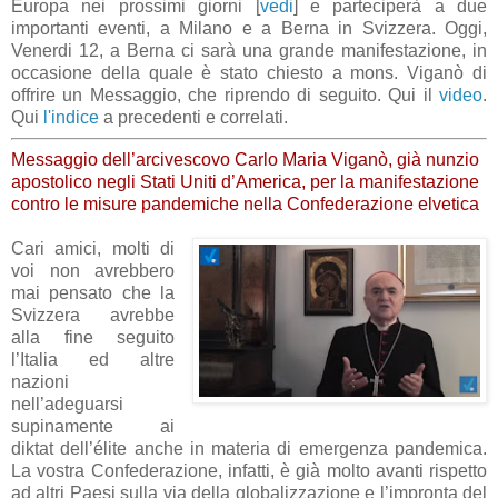
Europa nei prossimi giorni [
vedi
] e parteciperà a due
importanti eventi, a Milano e a Berna in Svizzera. Oggi,
Venerdi 12, a Berna ci sarà una grande manifestazione, in
occasione della quale è stato chiesto a mons. Viganò di
offrire un Messaggio, che riprendo di seguito. Qui il
video
.
Qui
l'indice
a precedenti e correlati.
Messaggio dell’arcivescovo Carlo Maria Viganò, già nunzio
apostolico negli Stati Uniti d’America, per la manifestazione
contro le misure pandemiche nella Confederazione elvetica
Cari amici, molti di
voi non avrebbero
mai pensato che la
Svizzera avrebbe
alla fine seguito
l’Italia ed altre
nazioni
nell’adeguarsi
supinamente ai
diktat dell’élite anche in materia di emergenza pandemica.
La vostra Confederazione, infatti, è già molto avanti rispetto
ad altri Paesi sulla via della globalizzazione e l’impronta del