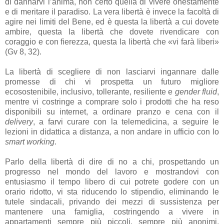
di dannarvi l’anima, non certo quella di vivere onestamente
e di meritare il paradiso. La vera libertà è invece la facoltà di
agire nei limiti del Bene, ed è questa la libertà a cui dovete
ambire, questa la libertà che dovete rivendicare con
coraggio e con fierezza, questa la libertà che «vi farà liberi»
(Gv 8, 32).
La libertà di scegliere di non lasciarvi ingannare dalle
promesse di chi vi prospetta un futuro migliore
ecosostenibile, inclusivo, tollerante, resiliente e
gender fluid
,
mentre vi costringe a comprare solo i prodotti che ha reso
disponibili su internet, a ordinare pranzo e cena con il
delivery
, a farvi curare con la telemedicina, a seguire le
lezioni in didattica a distanza, a non andare in ufficio con lo
smart working
.
Parlo della libertà di dire di no a chi, prospettando un
progresso nel mondo del lavoro e mostrandovi con
entusiasmo il tempo libero di cui potrete godere con un
orario ridotto, vi sta riducendo lo stipendio, eliminando le
tutele sindacali, privando dei mezzi di sussistenza per
mantenere una famiglia, costringendo a vivere in
appartamenti sempre più piccoli, sempre più anonimi,