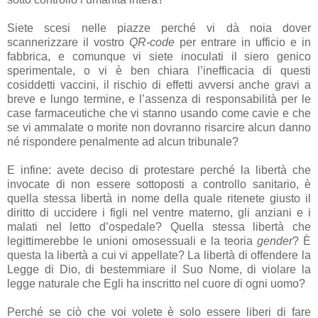
Siete scesi nelle piazze perché vi dà noia dover
scannerizzare il vostro
QR-code
per entrare in ufficio e in
fabbrica, e comunque vi siete inoculati il siero genico
sperimentale, o vi è ben chiara l’inefficacia di questi
cosiddetti vaccini, il rischio di effetti avversi anche gravi a
breve e lungo termine, e l’assenza di responsabilità per le
case farmaceutiche che vi stanno usando come cavie e che
se vi ammalate o morite non dovranno risarcire alcun danno
né rispondere penalmente ad alcun tribunale?
E infine: avete deciso di protestare perché la libertà che
invocate di non essere sottoposti a controllo sanitario, è
quella stessa libertà in nome della quale ritenete giusto il
diritto di uccidere i figli nel ventre materno, gli anziani e i
malati nel letto d’ospedale? Quella stessa libertà che
legittimerebbe le unioni omosessuali e la teoria
gender
? È
questa la libertà a cui vi appellate? La libertà di offendere la
Legge di Dio, di bestemmiare il Suo Nome, di violare la
legge naturale che Egli ha inscritto nel cuore di ogni uomo?
Perché se ciò che voi volete è solo essere liberi di fare