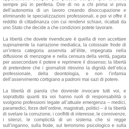
sempre più in periferia. Dire di no a chi prima vi priva
dell’autonomia di un lavoro creando disoccupazione e
eliminando le specializzazioni professionali, e poi vi offre il
reddito di cittadinanza con cui rendervi schiavi, ricattati da
uno Stato che decide a che condizioni potete lavorare.
La libertà che dovete rivendicare è quella di non accettare
supinamente la narrazione mediatica, la colossale frode di
un’intera categoria asservita all’élite, impegnata nella
diffusione di menzogne e nella censura della verità, pagata
per assecondare il potere e reprimere il dissenso; la libertà
di pretendere che i giornalisti ritrovino la dignità dell’etica
professionale, della deontologia, e non l’infamia
dell’asservimento cortigiano a padroni mai sazi di potere.
La libertà di parola che dovreste invocare tutti voi, e
soprattutto quanti tra voi hanno ruoli di responsabilità o
svolgono professioni legate all’attuale emergenza – medici,
paramedici, forze dell’ordine, magistrati, politici – è la libertà
di svelare la corruzione, i conflitti di interesse, le connivenze,
i silenzi, le complicità di un sistema che si regge
sull’inganno, sulla frode, sul terrorismo psicologico e sulla