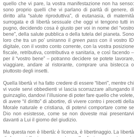
quello che vi pare, la vostra manifestazione non ha senso:
sono proprio quelli che vi parlano di parità di genere, di
diritto alla “salute riproduttiva”, di eutanasia, di maternità
surrogata e di libertà sessuale che oggi vi tengono tutti in
pugno, decidendo cosa è giusto per voi in nome del “vostro
bene”, della salute pubblica o della tutela del pianeta. Sono
loro che tra un po’ uniranno il
green pass
con il vostro ID
digitale, con il vostro conto corrente, con la vostra posizione
fiscale, retributiva, contributiva e sanitaria, e così facendo –
per il “vostro bene” – potranno decidere se potete lavorare,
viaggiare, andare al ristorante, comprare una bistecca o
piuttosto degli insetti.
Quella libertà vi ha fatto credere di essere “liberi”, mentre chi
vi vuole servi obbedienti vi lascia scorrazzare allungando il
guinzaglio, dandovi l’illusione di poter fare quello che volete,
di avere “il diritto” di abortire, di vivere contro i precetti della
Morale naturale e cristiana, di potervi comportare come se
Dio non esistesse, come se non doveste mai presentarvi
davanti a Lui il giorno del giudizio.
Ma questa non è libertà: è licenza, è libertinaggio. La libertà