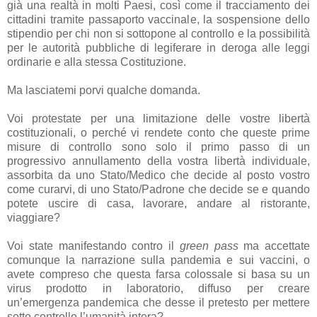
già una realtà in molti Paesi, così come il tracciamento dei
cittadini tramite passaporto vaccinale, la sospensione dello
stipendio per chi non si sottopone al controllo e la possibilità
per le autorità pubbliche di legiferare in deroga alle leggi
ordinarie e alla stessa Costituzione.
Ma lasciatemi porvi qualche domanda.
Voi protestate per una limitazione delle vostre libertà
costituzionali, o perché vi rendete conto che queste prime
misure di controllo sono solo il primo passo di un
progressivo annullamento della vostra libertà individuale,
assorbita da uno Stato/Medico che decide al posto vostro
come curarvi, di uno Stato/Padrone che decide se e quando
potete uscire di casa, lavorare, andare al ristorante,
viaggiare?
Voi state manifestando contro il
green pass
ma accettate
comunque la narrazione sulla pandemia e sui vaccini, o
avete compreso che questa farsa colossale si basa su un
virus prodotto in laboratorio, diffuso per creare
un’emergenza pandemica che desse il pretesto per mettere
sotto controllo l’umanità intera?