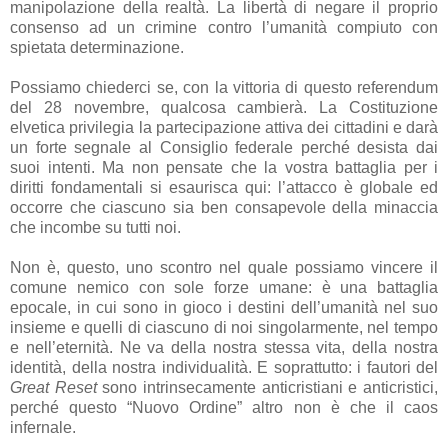
manipolazione della realtà. La libertà di negare il proprio
consenso ad un crimine contro l’umanità compiuto con
spietata determinazione.
Possiamo chiederci se, con la vittoria di questo referendum
del 28 novembre, qualcosa cambierà. La Costituzione
elvetica privilegia la partecipazione attiva dei cittadini e darà
un forte segnale al Consiglio federale perché desista dai
suoi intenti. Ma non pensate che la vostra battaglia per i
diritti fondamentali si esaurisca qui: l’attacco è globale ed
occorre che ciascuno sia ben consapevole della minaccia
che incombe su tutti noi.
Non è, questo, uno scontro nel quale possiamo vincere il
comune nemico con sole forze umane: è una battaglia
epocale, in cui sono in gioco i destini dell’umanità nel suo
insieme e quelli di ciascuno di noi singolarmente, nel tempo
e nell’eternità. Ne va della nostra stessa vita, della nostra
identità, della nostra individualità. E soprattutto: i fautori del
Great Reset
sono intrinsecamente anticristiani e anticristici,
perché questo “Nuovo Ordine” altro non è che il caos
infernale.