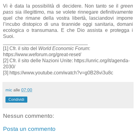
Vi è data la possibilità di decidere. Non tanto se il
green
pass
sia illegittimo, ma se volete rinnegare definitivamente
quel che rimane della vostra libertà, lasciandovi imporre
l’incubo distopico di una tirannide oggi sanitaria, domani
ecologica o transumana. E che Dio assista e protegga i
Suoi.
_______________________________
[1] Cfr. il sito del
World Economic Forum
:
https://www.weforum.org/great-reset/
[2] Cfr. il sito delle Nazioni Unite: https://unric.org/it/agenda-
2030/
[3] https://www.youtube.com/watch?v=g0B28vi3u8c
mic
alle
07:00
Condividi
Nessun commento:
Posta un commento