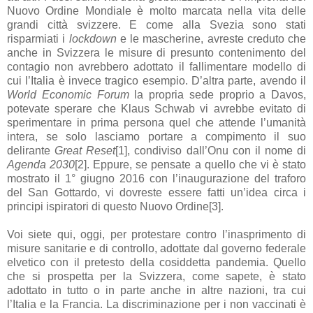
Nuovo Ordine Mondiale è molto marcata nella vita delle
grandi città svizzere. E come alla Svezia sono stati
risparmiati i
lockdown
e le mascherine, avreste creduto che
anche in Svizzera le misure di presunto contenimento del
contagio non avrebbero adottato il fallimentare modello di
cui l’Italia è invece tragico esempio. D’altra parte, avendo il
World Economic Forum
la propria sede proprio a Davos,
potevate sperare che Klaus Schwab vi avrebbe evitato di
sperimentare in prima persona quel che attende l’umanità
intera, se solo lasciamo portare a compimento il suo
delirante
Great Reset
[1], condiviso dall’Onu con il nome di
Agenda 2030
[2]. Eppure, se pensate a quello che vi è stato
mostrato il 1° giugno 2016 con l’inaugurazione del traforo
del San Gottardo, vi dovreste essere fatti un’idea circa i
principi ispiratori di questo Nuovo Ordine[3].
Voi siete qui, oggi, per protestare contro l’inasprimento di
misure sanitarie e di controllo, adottate dal governo federale
elvetico con il pretesto della cosiddetta pandemia. Quello
che si prospetta per la Svizzera, come sapete, è stato
adottato in tutto o in parte anche in altre nazioni, tra cui
l’Italia e la Francia. La discriminazione per i non vaccinati è